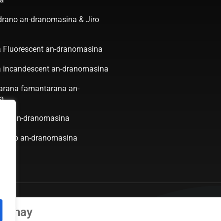
-drano an-dranomasina & Jiro
 Fluorescent an-dranomasina
 incandescent an-dranomasina
arana famantarana an-
a
hana an-dranomasina
a feo an-dranomasina
2026 Bozhou Marine Electric Technology Co., Ltd Zo rehetra voatokana.
izahay