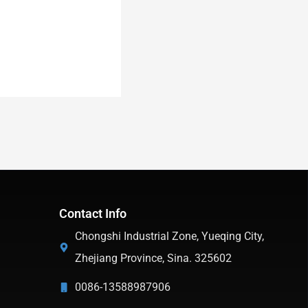
Contact Info
Chongshi Industrial Zone, Yueqing City,
Zhejiang Province, Sina. 325602
0086-13588987906