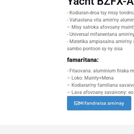
Yacht BZFX-
- Kodiaran-droa tsy misy tondro
- Vahaolana vita amin'ny alumi
– Misy satroka afovoany maint
- Universal mifanentana amin'n
- Matetika ampiasaina amin'ny
sambo pontoon sy ny sisa
famaritana:
- Fitaovana: aluminium firaka
– Loko: Mainty+Mena
– Kodiaran'ny familiana savaiv
– Lava afovoany savaivony: eo
Mifandraisa aminay