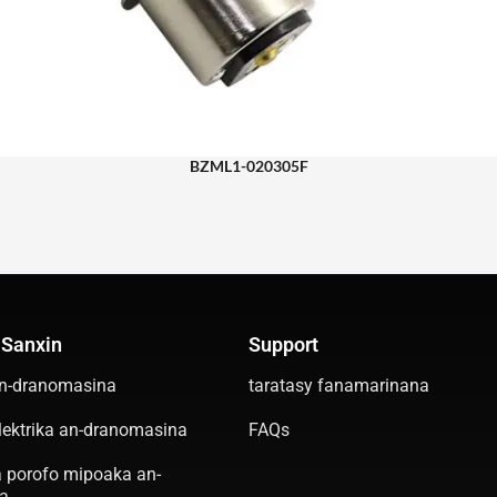
BZML1-020305F
 Sanxin
Support
an-dranomasina
taratasy fanamarinana
lektrika an-dranomasina
FAQs
 porofo mipoaka an-
a