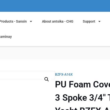
Products - Sanxin
About antsika - CHG
Support
 aminay
BZFX-A16X
PU Foam Cove
3 Spoke 3/4" 