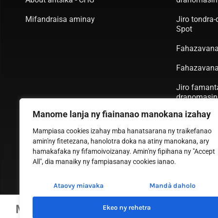
Mifandraisa aminay
Jiro tondra
Spot
Fahazavana
Fahazavana
Jiro famant
dranomasin
Manome lanja ny fiainanao manokana izahay
Jiro fikaro
Mampiasa cookies izahay mba hanatsarana ny traikefanao
Famantaran
amin'ny fitetezana, hanolotra doka na atiny manokana, ary
hamakafaka ny fifamoivoizanay. Amin'ny fipihana ny "Accept
Yacht Light
All", dia manaiky ny fampiasanay cookies ianao.
Ataovy miavaka
Mandà daholo
Copyright ©
Manome lanja ny fiainanao manokana 
Ekeo ny rehetra