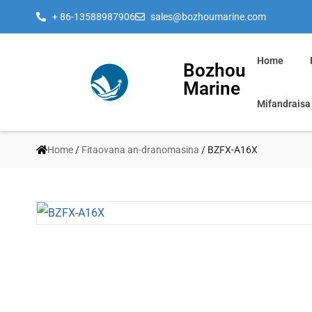
+ 86-13588987906
sales@bozhoumarine.com
Home
Bozhou
Marine
Mifandraisa
Home
/
Fitaovana an-dranomasina
/ BZFX-A16X