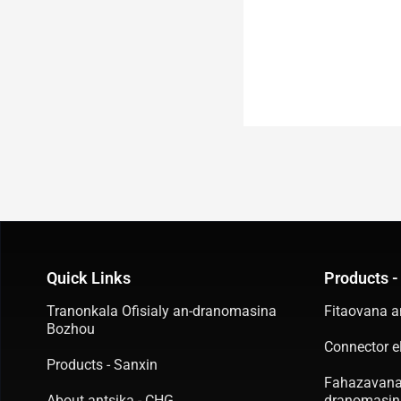
Quick Links
Products -
Tranonkala Ofisialy an-dranomasina
Fitaovana 
Bozhou
Connector e
Products - Sanxin
Fahazavana
About antsika - CHG
dranomasin