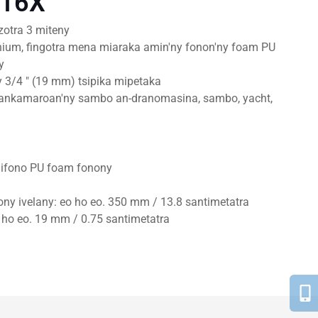
A16X
zotra 3 miteny
nium, fingotra mena miaraka amin'ny fonon'ny foam PU
y
y 3/4 ″ (19 mm) tsipika mipetaka
 ankamaroan'ny sambo an-dranomasina, sambo, yacht,
 mifono PU foam fonony
ony ivelany: eo ho eo. 350 mm / 13.8 santimetatra
 ho eo. 19 mm / 0.75 santimetatra