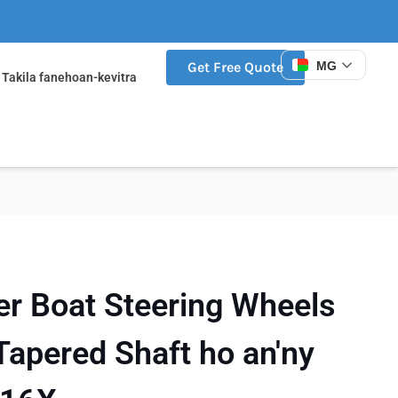
MG
Get Free Quote
Takila fanehoan-kevitra
r Boat Steering Wheels
Tapered Shaft ho an'ny